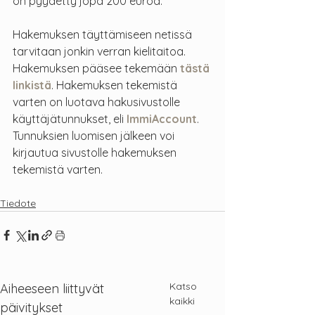
on pyydetty jopa 200 euroa.
Hakemuksen täyttämiseen netissä 
tarvitaan jonkin verran kielitaitoa. 
Hakemuksen pääsee tekemään 
tästä 
linkistä
. Hakemuksen tekemistä 
varten on luotava hakusivustolle 
käyttäjätunnukset, eli 
ImmiAccount
. 
Tunnuksien luomisen jälkeen voi 
kirjautua sivustolle hakemuksen 
tekemistä varten.
Tiedote
Katso
Aiheeseen liittyvät
kaikki
päivitykset