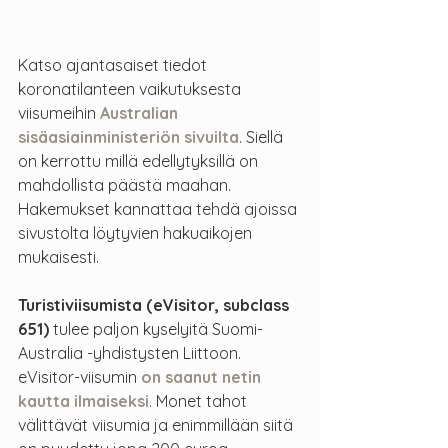
Katso ajantasaiset tiedot 
koronatilanteen vaikutuksesta 
viisumeihin 
Australian 
sisäasiainministeriön sivuilta
. Siellä 
on kerrottu millä edellytyksillä on 
mahdollista päästä maahan.  
Hakemukset kannattaa tehdä ajoissa 
sivustolta löytyvien hakuaikojen 
mukaisesti.
Turistiviisumista (eVisitor, subclass 
651)
 tulee paljon kyselyitä Suomi-
Australia -yhdistysten Liittoon. 
eVisitor-viisumin 
on saanut netin 
kautta ilmaiseksi
. Monet tahot 
välittävät viisumia ja enimmillään siitä 