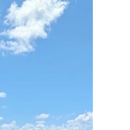
asiantuntija Mari Vartola kertoo kuvin ja
sanoin Australiasta tänään. Maksuton
tilaisuus - TERVETULOA!