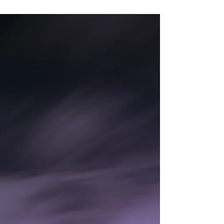
12.12.2024
Matkamessuille 17.-19.1.2025
mukaan!
Tule tapaamaan meitä ja tutustumaan
Australiaan messuosastollemme
ystävyysseurojen alueelle. Olemme
mukana Matkamessuilla tammikuussa...