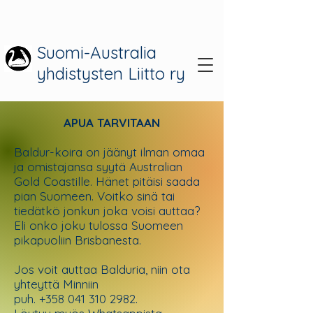
Suomi-Australia
yhdistysten Liitto ry
APUA TARVITAAN
Baldur-koira on jäänyt ilman omaa
ja omistajansa syytä Australian
Gold Coastille. Hänet pitäisi saada
pian Suomeen. Voitko sinä tai
tiedätkö jonkun joka voisi auttaa?
Eli onko joku tulossa Suomeen
pikapuoliin Brisbanesta.
Jos voit auttaa Balduria, niin ota
yhteyttä Minniin
puh.
+358 041 310 2982
.