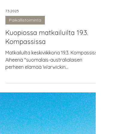
7.3.2025
Paikallistoiminta
Kuopiossa matkailuilta 19.3.
Kompassissa
Matkailuilta keskiviikkona 19.3. Kompassissa.
Aiheena "suomalais-australialaisen
perheen elämää Warwickin
pikkukaupungissa...