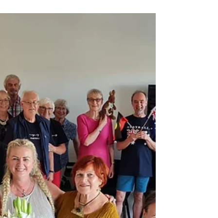
29.1.2025
ETSUn tapahtumia Helsingissä
keväällä 2025
Etelä-Suomen Suomi-Australia yhdistys
järjestää tapahtumia: Pe 25.4. klo 18 Anzac-
päivän vietto Woolshed Gastropubissa,
Oodin ja...