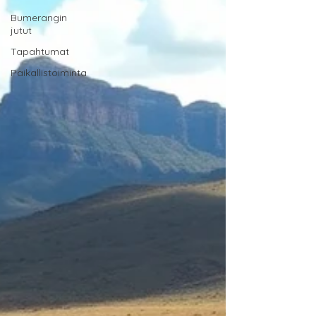
Bumerangin
jutut
Tapahtumat
Paikallistoiminta