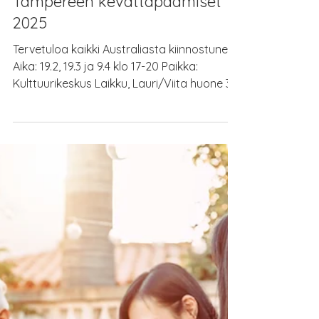
12.2.2025
Tampereen kevättapaamiset
2025
Tervetuloa kaikki Australiasta kiinnostuneet!
Aika: 19.2, 19.3 ja 9.4 klo 17-20 Paikka:
Kulttuurikeskus Laikku, Lauri/Viita huone 3
krs...