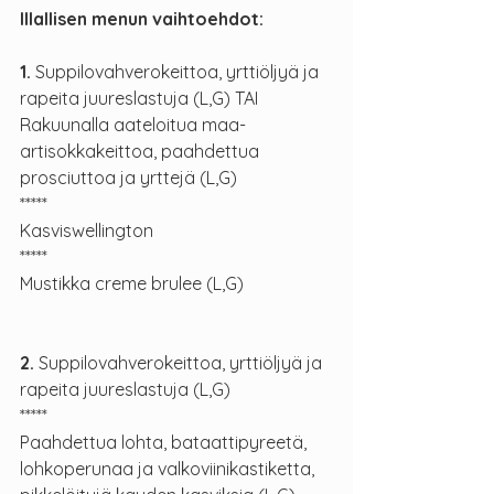
Illallisen menun vaihtoehdot:
1. 
Suppilovahverokeittoa, yrttiöljyä ja 
rapeita juureslastuja (L,G) TAI
Rakuunalla aateloitua maa-
artisokkakeittoa, paahdettua 
prosciuttoa ja yrttejä (L,G)
*****
Kasviswellington
*****
Mustikka creme brulee (L,G)
2. 
Suppilovahverokeittoa, yrttiöljyä ja 
rapeita juureslastuja (L,G)
*****
Paahdettua lohta, bataattipyreetä, 
lohkoperunaa ja valkoviinikastiketta, 