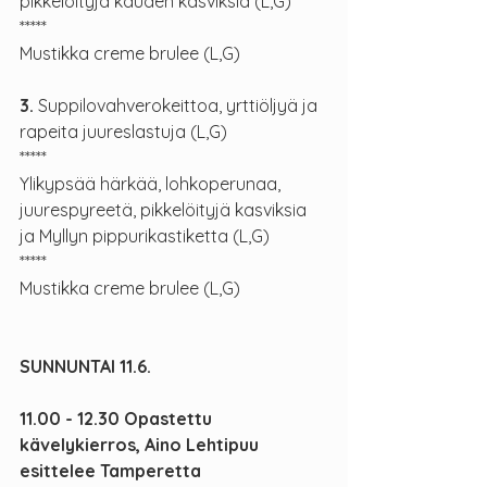
pikkelöityjä kauden kasviksia (L,G)
*****
Mustikka creme brulee (L,G)
3.
 Suppilovahverokeittoa, yrttiöljyä ja 
rapeita juureslastuja (L,G)
*****
Ylikypsää härkää, lohkoperunaa, 
juurespyreetä, pikkelöityjä kasviksia 
ja Myllyn pippurikastiketta (L,G)
*****
Mustikka creme brulee (L,G)
SUNNUNTAI 11.6.
11.00 - 12.30 Opastettu 
kävelykierros, Aino Lehtipuu 
esittelee Tamperetta