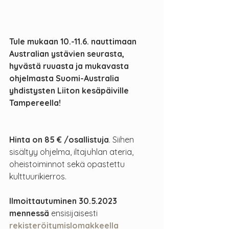
Tule mukaan 10.-11.6. nauttimaan 
Australian ystävien seurasta, 
hyvästä ruuasta ja mukavasta 
ohjelmasta Suomi-Australia 
yhdistysten Liiton kesäpäiville 
Tampereella!
Hinta on 85 € /osallistuja
. Siihen 
sisältyy ohjelma, iltajuhlan ateria, 
oheistoiminnot sekä opastettu 
kulttuurikierros.
Ilmoittautuminen 30.5.2023 
mennessä 
ensisijaisesti
rekisteröitymislomakkeella 