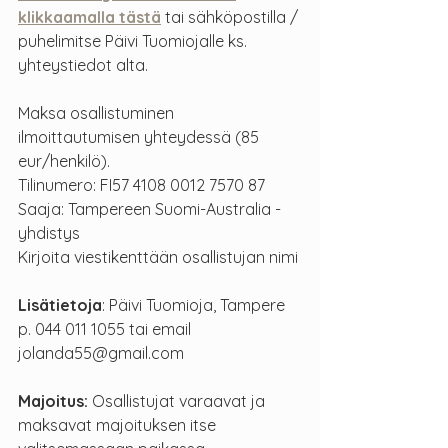
klikkaamalla tästä
 tai sähköpostilla / 
puhelimitse Päivi Tuomiojalle ks. 
yhteystiedot alta.
Maksa osallistuminen 
ilmoittautumisen yhteydessä (85 
eur/henkilö).
Tilinumero: FI57 4108 0012 7570 87
Saaja: Tampereen Suomi-Australia -
yhdistys
Kirjoita viestikenttään osallistujan nimi
Lisätietoja
: Päivi Tuomioja, Tampere
p. 044 011 1055 tai email 
jolanda55@gmail.com
Majoitus: 
Osallistujat varaavat ja 
maksavat majoituksen itse 