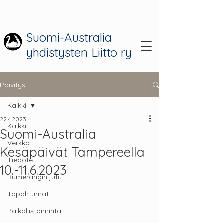
Suomi-Australia
yhdistysten Liitto ry
Päivitys
Kaikki
22.4.2023
Kaikki
Suomi-Australia
Verkko
Kesäpäivät Tampereella
Tiedote
10.-11.6.2023
Bumerangin jutut
Tapahtumat
Paikallistoiminta