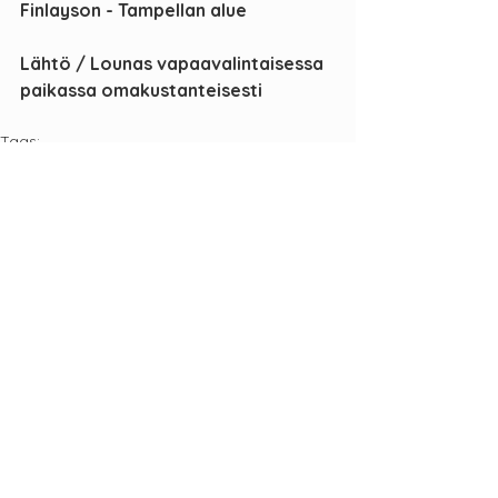
Finlayson - Tampellan alue
Lähtö / Lounas vapaavalintaisessa 
paikassa omakustanteisesti
Tags:
Tapahtuma
Tampere
Aboriginaalitaide
Galleria
Tapahtumat
Paikallistoiminta
Katso
Aiheeseen liittyvät
kaikki
päivitykset