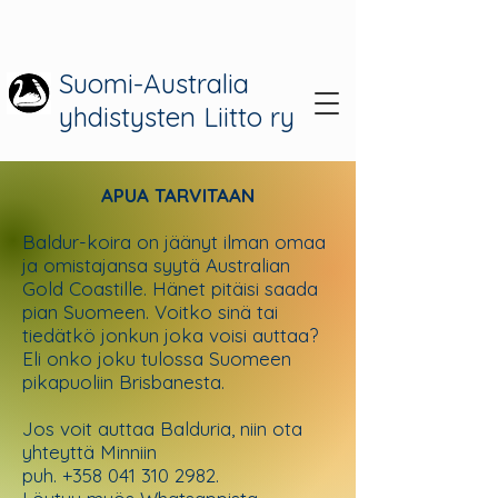
Suomi-Australia
yhdistysten Liitto ry
APUA TARVITAAN
Baldur-koira on jäänyt ilman omaa
ja omistajansa syytä Australian
Gold Coastille. Hänet pitäisi saada
pian Suomeen. Voitko sinä tai
tiedätkö jonkun joka voisi auttaa?
Eli onko joku tulossa Suomeen
pikapuoliin Brisbanesta.
Jos voit auttaa Balduria, niin ota
yhteyttä Minniin
puh.
+358 041 310 2982
.