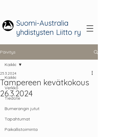
Suomi-Australia
yhdistysten Liitto ry
Päivitys
Kaikki
25.3.2024
Kaikki
Tampereen kevätkokous
Verkko
26.3.2024
Tiedote
Bumerangin jutut
Tapahtumat
Paikallistoiminta