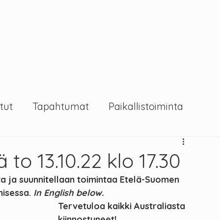
tut
Tapahtumat
Paikallistoiminta
to 13.10.22 klo 17.30
sta ja suunnitellaan toimintaa Etelä-Suomen 
isessa.
 In English below.
Tervetuloa kaikki Australiasta 
kiinnostuneet!