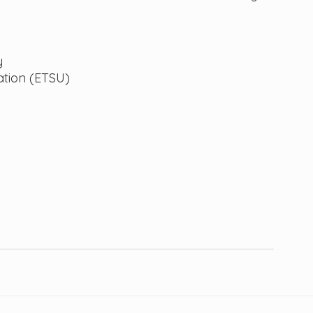
y
ation (ETSU)