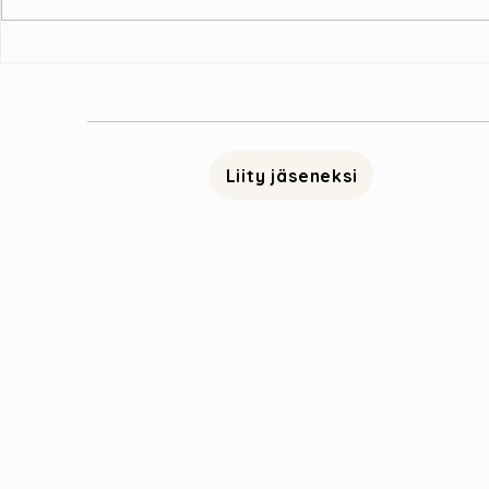
Kuopiossa matkailuilta 19.3.
Australian k
Kompassissa
11.10.2024
Liity jäseneksi
Suomi-Australia yhdistysten Liitto ry
League of Finnish-Australian
Societies
bumerangilehti@gmail.com