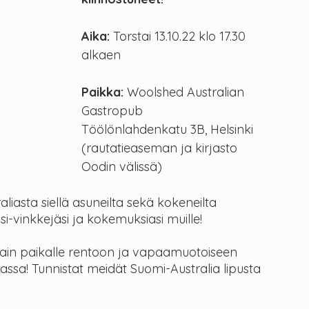
Aika: 
Torstai 13.10.22 klo 17.30 
alkaen
Paikka:
 Woolshed Australian 
Gastropub
Töölönlahdenkatu 3B, Helsinki
(rautatieaseman ja kirjasto 
Oodin välissä)
iasta siellä asuneilta sekä kokeneilta 
i-vinkkejäsi ja kokemuksiasi muille!
 vain paikalle rentoon ja vapaamuotoiseen 
sa! Tunnistat meidät Suomi-Australia lipusta 